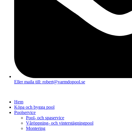
Eller maila till: robert@varmdopool.se
Hem
Köpa och bygga pool
Poolservice
Pool- och spaservice
Våröppning- och vinterstägningpool
Montering