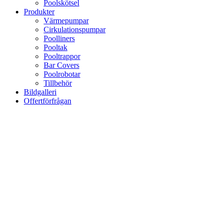
Poolskötsel
Produkter
Värmepumpar
Cirkulationspumpar
Poolliners
Pooltak
Pooltrappor
Bar Covers
Poolrobotar
Tillbehör
Bildgalleri
Offertförfrågan