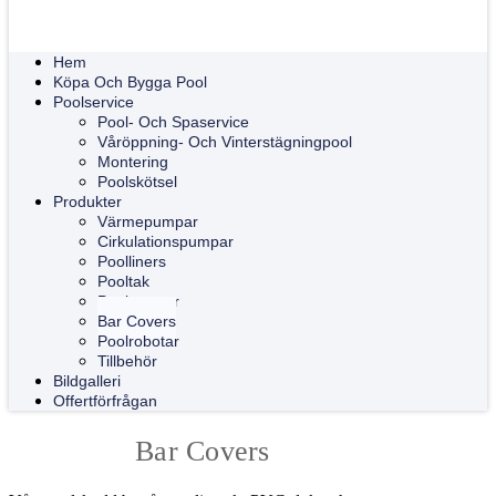
Hem
Köpa Och Bygga Pool
Poolservice
Pool- Och Spaservice
Våröppning- Och Vinterstägningpool
Montering
Poolskötsel
Produkter
Värmepumpar
Cirkulationspumpar
Poolliners
Pooltak
Pooltrappor
Bar Covers
Poolrobotar
Tillbehör
Bildgalleri
Offertförfrågan
Bar Covers