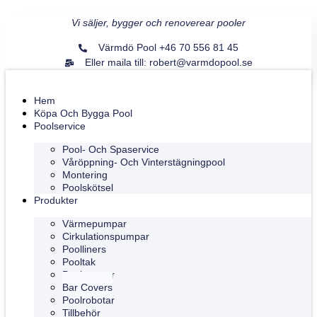
Vi säljer, bygger och renoverear pooler
Värmdö Pool +46 70 556 81 45
Eller maila till: robert@varmdopool.se
Hem
Köpa Och Bygga Pool
Poolservice
Pool- Och Spaservice
Våröppning- Och Vinterstägningpool
Montering
Poolskötsel
Produkter
Värmepumpar
Cirkulationspumpar
Poolliners
Pooltak
Pooltrappor
Bar Covers
Poolrobotar
Tillbehör