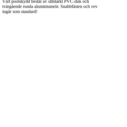
Vårt poolskydd består av slitstarkt PVC-duk och
tvärgående runda aluminiumrör. Snabbfästen och vev
ingår som standard!